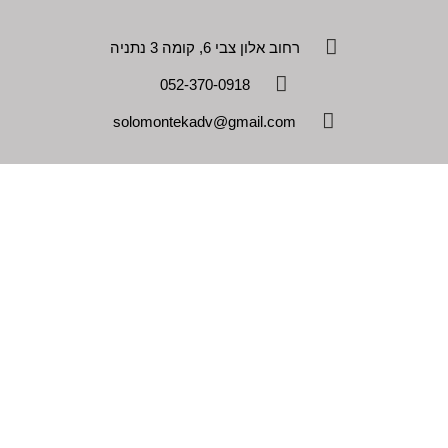
רחוב אלון צבי 6, קומה 3 נתניה
052-370-0918
solomontekadv@gmail.com
↓
בניית אתרים לעורכי דין