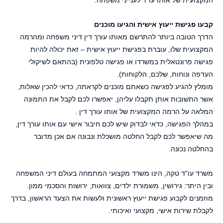
המקצועית של אותו עו"ד לענייני משפחה.
קבעו פגישת ייעוץ אישית והגיעו מוכנים
הדרך הטובה ביותר להתרשם מאותו עורך דין דיני משפחה ומהרמה
המקצועית שלו, עוברת בפגישת ייעוץ אישית – זאת יכולה להיות
פגישה פרונטאלית במשרדו או פגישה טלפונית (בהתאם לשיקולי
העדפה ונוחות, שלכם, הלקוחות).
מומלץ להגיע לפגישה כשאתם מוכנים לקראתה, כדאי להכין שאלות,
אשר התשובות אותן תקבלו עליהן, יאפשרו לכם לקבל את התמונה
המלאה על הרמה המקצועית של אותו עורך דין .
במהלך הפגישה, כדאי לבדוק שיש לכם חיבור אישי עם אותו עורך דין,
מה שיאפשר לכם לקבל החלטה מושכלת ונבונה אם אכן מדובר
בהחלטה נכונה.
משרד עו"ד טקה, הינו משרד מקצועי המתמחה בעולם דיני המשפחה
ובין היתר: גירושין, משמורת ילדים, צוואות, ירושות והסכמי ממון.
מוזמנים לקבוע פגישת ייעוץ ראשונית ולעשות את הצעד הראשון, בדרך
לקבלת שירות אישי, מקצועי ואיכותי.