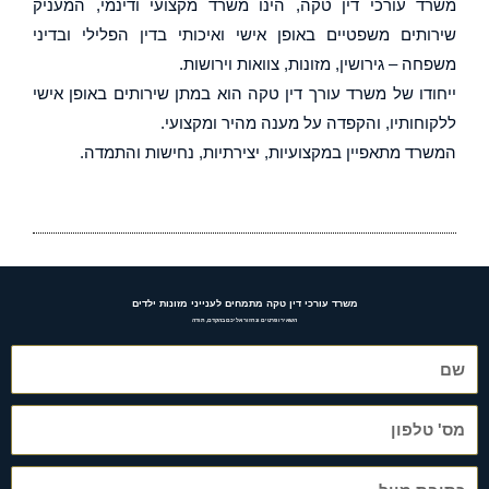
משרד עורכי דין טקה, הינו משרד מקצועי ודינמי, המעניק
שירותים משפטיים באופן אישי ואיכותי בדין הפלילי ובדיני
משפחה – גירושין, מזונות, צוואות וירושות.
ייחודו של משרד עורך דין טקה הוא במתן שירותים באופן אישי
ללקוחותיו, והקפדה על מענה מהיר ומקצועי.
המשרד מתאפיין במקצועיות, יצירתיות, נחישות והתמדה.
משרד עורכי דין טקה מתמחים לענייני מזונות ילדים
השאירו פרטים ונחזור אליכם בהקדם, תודה