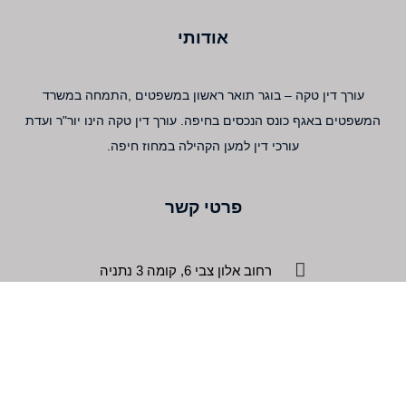
אודותי
עורך דין טקה – בוגר תואר ראשון במשפטים ,התמחה במשרד
המשפטים באגף כונס הנכסים בחיפה. עורך דין טקה הינו יור"ר ועדת
עורכי דין למען הקהילה במחוז חיפה.
פרטי קשר
רחוב אלון צבי 6, קומה 3 נתניה
052-370-0918
solomontekadv@gmail.com
↓